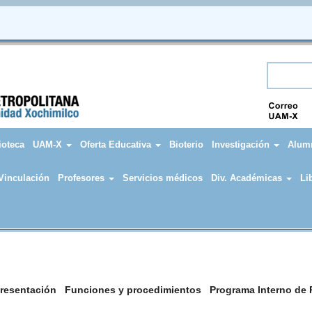
Formu
ioteca
UAM-X
Oferta Educativa
Bioterio
Investigación
Alum
 Vinculación
Profesores
Servicios médicos
Div. Académicas
Li
resentación
Funciones y procedimientos
Programa Interno de P