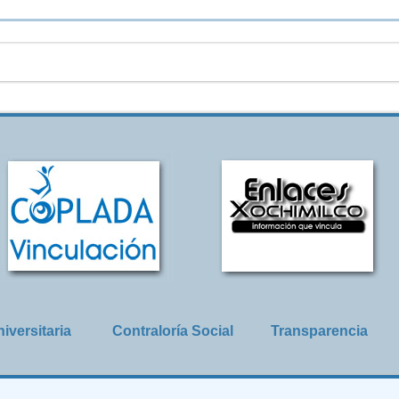
iversitaria
Contraloría Social
Transparencia