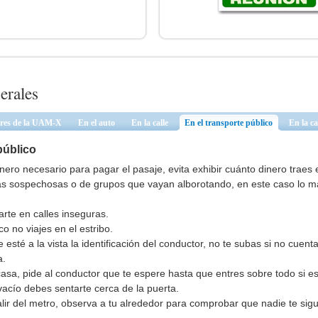
erales
ores de la UAM-X
En el auto
En la calle
En el transporte público
(solapa acti
En la c
público
nero necesario para pagar el pasaje, evita exhibir cuánto dinero traes e
nas sospechosas o de grupos que vayan alborotando, en este caso lo m
arte en calles inseguras.
o no viajes en el estribo.
e esté a la vista la identificación del conductor, no te subas si no cuenta
a.
 casa, pide al conductor que te espere hasta que entres sobre todo si e
vacío debes sentarte cerca de la puerta.
lir del metro, observa a tu alrededor para comprobar que nadie te sig