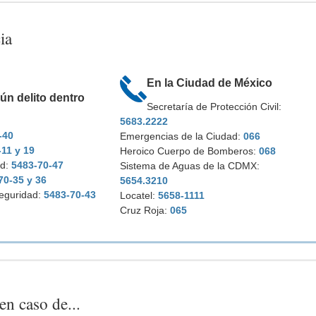
ia
En la Ciudad de México
gún delito dentro
Secretaría de Protección Civil:
5683.2222
-40
Emergencias de la Ciudad:
066
11 y 19
Heroico Cuerpo de Bomberos:
068
ad:
5483-70-47
Sistema de Aguas de la CDMX:
70-35 y 36
5654.3210
eguridad:
5483-70-43
Locatel:
5658-1111
Cruz Roja:
065
n caso de...