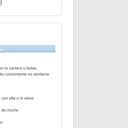
va)
asa
n tu cartera o bolsa.
ás conveniente es sentarse
 con ella o si viene
s de noche.
ue.