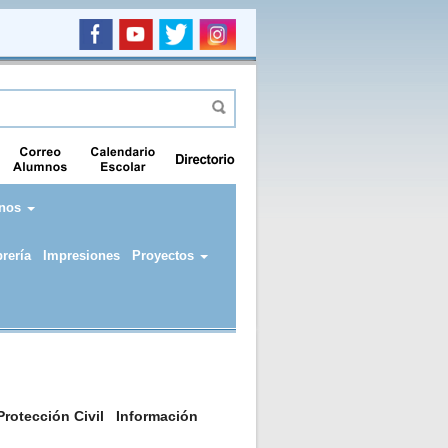
Buscar
lario de búsqueda
nos
brería
Impresiones
Proyectos
rotección Civil
Información