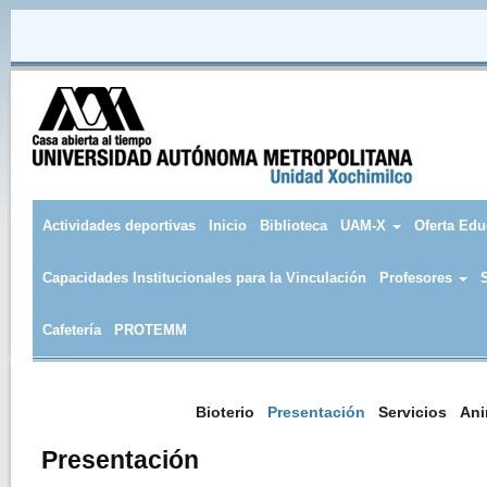
Pasar al contenido principal
Actividades deportivas
Inicio
Biblioteca
UAM-X
Oferta Edu
Capacidades Institucionales para la Vinculación
Profesores
Cafetería
PROTEMM
Bioterio
Presentación
Servicios
Ani
Presentación