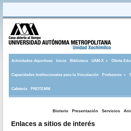
Pasar al contenido principal
Actividades deportivas
Inicio
Biblioteca
UAM-X
Oferta Edu
Capacidades Institucionales para la Vinculación
Profesores
Cafetería
PROTEMM
Bioterio
Presentación
Servicios
Ani
Enlaces a sitios de interés